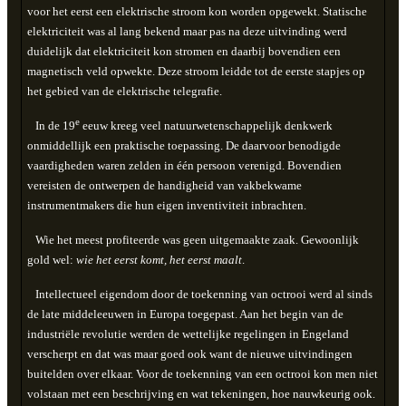
voor het eerst een elektrische stroom kon worden opgewekt. Statische
elektriciteit was al lang bekend maar pas na deze uitvinding werd
duidelijk dat elektriciteit kon stromen en daarbij bovendien een
magnetisch veld opwekte. Deze stroom leidde tot de eerste stapjes op
het gebied van de elektrische telegrafie.
e
In de 19
eeuw kreeg veel natuurwetenschappelijk denkwerk
onmiddellijk een praktische toepassing. De daarvoor benodigde
vaardigheden waren zelden in één persoon verenigd. Bovendien
vereisten de ontwerpen de handigheid van vakbekwame
instrumentmakers die hun eigen inventiviteit inbrachten.
Wie het meest profiteerde was geen uitgemaakte zaak. Gewoonlijk
gold wel:
wie het eerst komt, het eerst maalt
.
Intellectueel eigendom door de toekenning van octrooi werd al sinds
de late middeleeuwen in Europa toegepast. Aan het begin van de
industriële revolutie werden de wettelijke regelingen in Engeland
verscherpt en dat was maar goed ook want de nieuwe uitvindingen
buitelden over elkaar. Voor de toekenning van een octrooi kon men niet
volstaan met een beschrijving en wat tekeningen, hoe nauwkeurig ook.