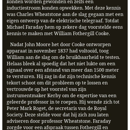
konden worden gewonden en zelfs een
inductiestroom konden opwekken. Met deze kennis
was Charles Wheatstone aan de slag gegaan met een
eigen ontwerp van de elektrische telegraaf. Totdat
Michael Faraday hem op zekere dag voorstelde eens
kennis te maken met
William Fothergill Cooke.
Nadat John Moore het door Cooke ontworpen
apparaat in november 1837 had voltooid, toog
William aan de slag om de bruikbaarheid te testen.
Helaas bleek al spoedig dat het niet lukte om een
signaal over een afstand van meer dan 1500 meter
te versturen. Hij zag in dat zijn technische kennis
tekort schoot om dit probleem op te lossen en
vertrouwde op het voorstel van zijn
instrumentmaker Kerby om de expertise van een
geleerde professor in te roepen. Hij wende zich tot
Peter Mark Roget, de secretaris van de Royal
Society. Deze stelde voor dat hij zich zou laten
adviseren door professor Wheatstone. Faraday
zorgde voor een afspraak tussen Fothergill en