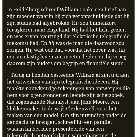
In Heidelberg schreef William Cooke een brief aan
zijn moeder waarin hij zich verontschuldigde dat hij
zijn studie had afgebroken. Hij zou binnenkort
terugkeren naar Engeland. Hij had het licht gezien
en was ervan overtuigd dat elektrische telegrafie de
toekomst had. En
hij
was de man die daarvoor zou
zorgen. Hij wist ook dat, voordat het zover was, hij
een armlastig leven zou moeten leiden en hij vroeg
daarom zijn ouders om begrip en financiële steun.
Terug in Londen besteedde William al zijn tijd aan
het uitwerken van zijn telegrafische ideeën. Hij
maakte nauwkeurige tekeningen van ontwerpen die
hem voor ogen stonden en leende zijn schetsboek,
die zogenaamde Naamlyst, aan John Moore, een
klokkenmaker in de wijk Clerkenwell, voor het
maken van een model. Om zijn uitvinding onder de
aandacht te brengen, schreef hij een pamflet
waarin hij het idee presenteerde van een
telegrafisch netwerk dat in samenhang met de