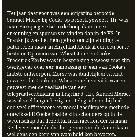
Het jaar daarvoor was een enigszins berooide
Samuel Morse bij Cooke op bezoek geweest. Hij was
naar Europa gereisd in de hoop daar meer
erkenning en sponsors te vinden dan in de VS. In
Frankrijk was het hem gelukt om zijn vinding te
patenteren maar in Engeland bleek al een octrooi te
bestaan. Op naam van Wheatstone en Cooke.
Frederick Kerby was in bespreking geweest met zijn
werkgever over een aanpassing in een van Cooke’s
laatste ontwerpen. Morse was duidelijk ontstemd
geweest dat Cooke en Wheatsone hem vóór waren
geweest met de realisatie van een
telegraafverbinding in Engeland. Hij, Samuel Morse,
was al veel langer bezig met telegrafie en hij had
een veel efficiëntere en vooral goedkopere methode
ontwikkeld! Cooke haalde zijn schouders op in de
wetenschap dat deze bluf hem niet kon deren maar
Kerby vermoedde dat het gemor van de Amerikaan
wel eens een kern van waarheid kon bevatten.