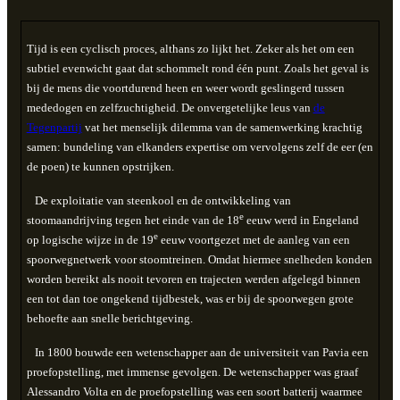
Tijd is een cyclisch proces, althans zo lijkt het. Zeker als het om een
subtiel evenwicht gaat dat schommelt rond één punt. Zoals het geval is
bij de mens die voortdurend heen en weer wordt geslingerd tussen
mededogen en zelfzuchtigheid. De onvergetelijke leus van
de
Tegenpartij
vat het menselijk dilemma van de samenwerking krachtig
samen: bundeling van elkanders expertise om vervolgens zelf de eer (en
de poen) te kunnen opstrijken.
De exploitatie van steenkool en de ontwikkeling van
e
stoomaandrijving tegen het einde van de 18
eeuw werd in Engeland
e
op logische wijze in de 19
eeuw voortgezet met de aanleg van een
spoorwegnetwerk voor stoomtreinen. Omdat hiermee snelheden konden
worden bereikt als nooit tevoren en trajecten werden afgelegd binnen
een tot dan toe ongekend tijdbestek, was er bij de spoorwegen grote
behoefte aan snelle berichtgeving.
In 1800 bouwde een wetenschapper aan de universiteit van Pavia een
proefopstelling, met immense gevolgen. De wetenschapper was graaf
Alessandro Volta en de proefopstelling was een soort batterij waarmee