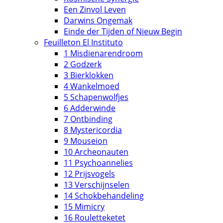
Een Zinvol Leven
Darwins Ongemak
Einde der Tijden of Nieuw Begin
Feuilleton El Instituto
1 Misdienarendroom
2 Godzerk
3 Bierklokken
4 Wankelmoed
5 Schapenwolfjes
6 Adderwinde
7 Ontbinding
8 Mystericordia
9 Mouseion
10 Archeonauten
11 Psychoannelies
12 Prijsvogels
13 Verschijnselen
14 Schokbehandeling
15 Mimicry
16 Rouletteketet