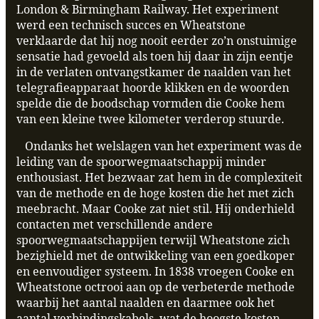
London & Birmingham Railway. Het experiment
werd een technisch succes en Wheatstone
verklaarde dat hij nog nooit eerder zo’n onstuimige
sensatie had gevoeld als toen hij daar in zijn eentje
in de verlaten ontvangstkamer de naalden van het
telegrafieapparaat hoorde klikken en de woorden
spelde die de boodschap vormden die Cooke hem
van een kleine twee kilometer verderop stuurde.
Ondanks het welslagen van het experiment was de
leiding van de spoorwegmaatschappij minder
enthousiast. Het bezwaar zat hem in de complexiteit
van de methode en de hoge kosten die het met zich
meebracht. Maar Cooke zat niet stil. Hij onderhield
contacten met verschillende andere
spoorwegmaatschappijen terwijl Wheatstone zich
bezighield met de ontwikkeling van een goedkoper
en eenvoudiger systeem. In 1838 vroegen Cooke en
Wheatstone octrooi aan op de verbeterde methode
waarbij het aantal naalden en daarmee ook het
aantal verbindingskabels, wat de hoogste kosten