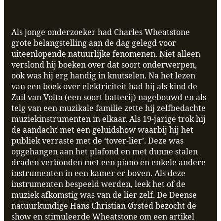
Als jonge onderzoeker had Charles Wheatstone
grote belangstelling aan de dag gelegd voor
uiteenlopende natuurlijke fenomenen. Niet alleen
verslond hij boeken over dat soort onderwerpen,
ook was hij erg handig in knutselen. Na het lezen
van een boek over elektriciteit had hij als kind de
Zuil van Volta (een soort batterij) nagebouwd en als
telg van een muzikale familie zette hij zelfbedachte
muziekinstrumenten in elkaar. Als 19-jarige trok hij
de aandacht met een geluidshow waarbij hij het
publiek verraste met de ‘tover-lier’. Deze was
opgehangen aan het plafond en met dunne stalen
draden verbonden met een piano en enkele andere
instrumenten in een kamer er boven. Als deze
instrumenten bespeeld werden, leek het of de
muziek afkomstig was van de lier zelf. De Deense
natuurkundige Hans Christian Ørsted bezocht de
show en stimuleerde Wheatstone om een artikel