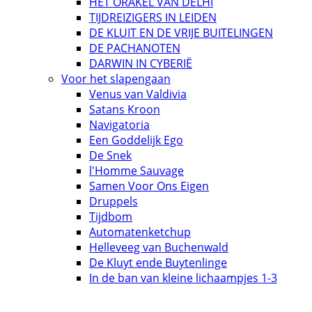
HET ORAKEL VAN DELHI
TIJDREIZIGERS IN LEIDEN
DE KLUIT EN DE VRIJE BUITELINGEN
DE PACHANOTEN
DARWIN IN CYBERIË
Voor het slapengaan
Venus van Valdivia
Satans Kroon
Navigatoria
Een Goddelijk Ego
De Snek
l'Homme Sauvage
Samen Voor Ons Eigen
Druppels
Tijdbom
Automatenketchup
Helleveeg van Buchenwald
De Kluyt ende Buytenlinge
In de ban van kleine lichaampjes 1-3