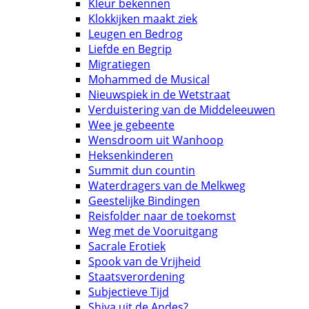
Kleur bekennen
Klokkijken maakt ziek
Leugen en Bedrog
Liefde en Begrip
Migratiegen
Mohammed de Musical
Nieuwspiek in de Wetstraat
Verduistering van de Middeleeuwen
Wee je gebeente
Wensdroom uit Wanhoop
Heksenkinderen
Summit dun countin
Waterdragers van de Melkweg
Geestelijke Bindingen
Reisfolder naar de toekomst
Weg met de Vooruitgang
Sacrale Erotiek
Spook van de Vrijheid
Staatsverordening
Subjectieve Tijd
Shiva uit de Andes?