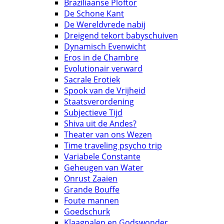
Braziliaanse Ploftor
De Schone Kant
De Wereldvrede nabij
Dreigend tekort babyschuiven
Dynamisch Evenwicht
Eros in de Chambre
Evolutionair verward
Sacrale Erotiek
Spook van de Vrijheid
Staatsverordening
Subjectieve Tijd
Shiva uit de Andes?
Theater van ons Wezen
Time traveling psycho trip
Variabele Constante
Geheugen van Water
Onrust Zaaien
Grande Bouffe
Foute mannen
Goedschurk
Klaagpalen en Godswonder