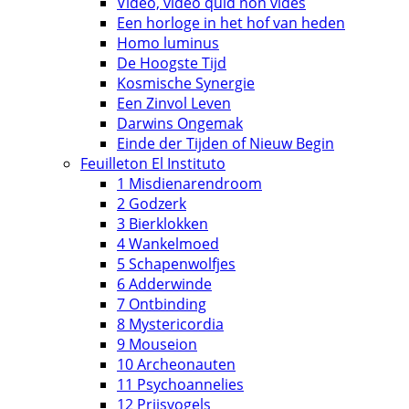
Video, video quid non vides
Een horloge in het hof van heden
Homo luminus
De Hoogste Tijd
Kosmische Synergie
Een Zinvol Leven
Darwins Ongemak
Einde der Tijden of Nieuw Begin
Feuilleton El Instituto
1 Misdienarendroom
2 Godzerk
3 Bierklokken
4 Wankelmoed
5 Schapenwolfjes
6 Adderwinde
7 Ontbinding
8 Mystericordia
9 Mouseion
10 Archeonauten
11 Psychoannelies
12 Prijsvogels