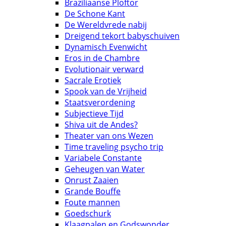
Braziliaanse Ploftor
De Schone Kant
De Wereldvrede nabij
Dreigend tekort babyschuiven
Dynamisch Evenwicht
Eros in de Chambre
Evolutionair verward
Sacrale Erotiek
Spook van de Vrijheid
Staatsverordening
Subjectieve Tijd
Shiva uit de Andes?
Theater van ons Wezen
Time traveling psycho trip
Variabele Constante
Geheugen van Water
Onrust Zaaien
Grande Bouffe
Foute mannen
Goedschurk
Klaagpalen en Godswonder