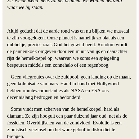
Elk weldenkend mens zal het beamen, we worden belazerd
waar we bij staan.
Altijd gedacht dat de aarde rond was en nu blijken we massaal
te zijn voorgelogen. Onze planeet is namelijk zo plat als een
dubbeltje, precies zoals God het gewild heeft. Rondom wordt
de pannenkoek omgeven door een muur van ijs en daarachter
rijst de hemelkoepel op, waarvan we soms een spiegeling
bespeuren middels een zonnehalo of een regenboog.
Geen vliegroutes over de zuidpool, geen landing op de maan,
geen kolonisatie van mars. Hand in hand met Hollywood
hebben ruimtevaartinstanties als NASA en ESA ons
decennialang bedrogen en bedonderd.
Soms vindt men scherven van de hemelkoepel, hard als
diamant. Ze zijn hooguit een paar duizend jaar oud, net als de
fossielen. Overblijfselen van de zondvloed. Evolutie is een
zionistisch verzinsel om het ware geloof in diskrediet te
brengen.