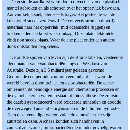
De gestolde aardkorst werd door convecties van de plastische
mantel gebroken en als schotsen over het oppervlak bewogen.
Aanvan-kelijk snel, later steeds trager. Het gesteente van de
korst werd steeds vernieuwd. De convectiestromen duw(d)en
materiaal naar het oppervlak (mid-oceanische ruggen) en
trekken elders de korst weer omlaag. Deze platentektoniek
vindt nog steeds plaats. Waar de ene plaat onder een andere
dook ontstonden bergketens.
De oudste sporen van leven zijn de stromatolieten, versteende
algenmatten van cyanobacteriën langs de Westkust van
Australië. Deze zijn 3.5 miljard jaar geleden gevormd.
Gedurende een periode van ruim een miljard jaar werd de
wereld bevolkt door archaea en cya-nobacteriën. De eerste
ontleenden de benodigde energie aan chemische processen en
de cyanobacteriën waren in staat tot fotosynthese. De zuurstof
die daarbij geproduceerd werd oxideerde mineralen en doodde
de overwegend anaerobe organismen in de litho- en hydrosfeer.
Toen deze verzadigd waren, vulde de atmosfeer met vrije
zuurstof en ozon. Archaea konden zich handhaven in
zuurstofvrije zones, proto-bacteriën die minder gevoelig waren