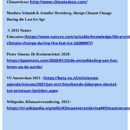
http://www.climate4you.com/
Climate4you:
Matthew Schmidt & Jennifer Hertzberg. Abrupt Climate Change
During the Last Ice Age
© 2011 Nature
https://www.nature.com/scitable/knowledge/library/a
Education (
climate-change-during-the-last-ice-24288097/
)
Pieter Simons. De Kwintencirkel. 2020:
https://ppsimons.com/2020/01/23/de-ontwikkeling-van-het-
leven-op-de-aarde/
https://beta.vu.nl/nl/nieuws-
VU Amsterdam 2021 :
agenda/nieuws/2021/jan-mrt/Smeltende-ijsbergen-sleutel-
tot-ontstaan-ijstijden.aspx
:
Wikipedia. Klimaatverandering. 2021:
https://nl.wikipedia.org/wiki/Klimaatverandering#Klimaatveran