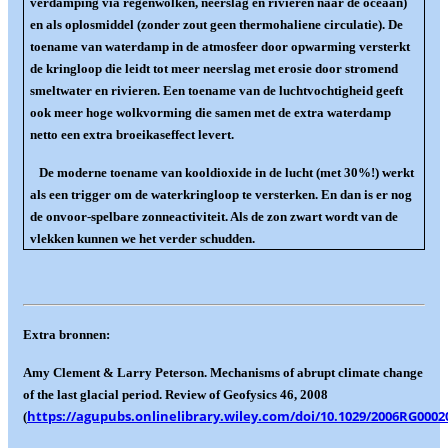
verdamping via regenwolken, neerslag en rivieren naar de oceaan)
en als oplosmiddel (zonder zout geen thermohaliene circulatie). De
toename van waterdamp in de atmosfeer door opwarming versterkt
de kringloop die leidt tot meer neerslag met erosie door stromend
smeltwater en rivieren. Een toename van de luchtvochtigheid geeft
ook meer hoge wolkvorming die samen met de extra waterdamp
netto een extra broeikaseffect levert.
De moderne toename van kooldioxide in de lucht (met 30%!) werkt
als een trigger om de waterkringloop te versterken. En dan is er nog
de onvoor-spelbare zonneactiviteit. Als de zon zwart wordt van de
vlekken kunnen we het verder schudden.
Extra bronnen:
Amy Clement & Larry Peterson. Mechanisms of abrupt climate change
of the last glacial period. Review of Geofysics 46, 2008
https://agupubs.onlinelibrary.wiley.com/doi/10.1029/2006RG0002
(