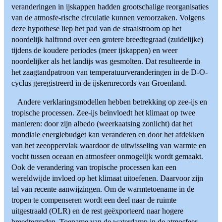
veranderingen in ijskappen hadden grootschalige reorganisaties
van de atmosfe-rische circulatie kunnen veroorzaken. Volgens
deze hypothese liep het pad van de straalstroom op het
noordelijk halfrond over een grotere breedtegraad (zuidelijke)
tijdens de koudere periodes (meer ijskappen) en weer
noordelijker als het landijs was gesmolten. Dat resulteerde in
het zaagtandpatroon van temperatuurveranderingen in de D-O-
cyclus geregistreerd in de ijskernrecords van Groenland.
Andere verklaringsmodellen hebben betrekking op zee-ijs en
tropische processen. Zee-ijs beïnvloedt het klimaat op twee
manieren: door zijn albedo (weerkaatsing zonlicht) dat het
mondiale energiebudget kan veranderen en door het afdekken
van het zeeoppervlak waardoor de uitwisseling van warmte en
vocht tussen oceaan en atmosfeer onmogelijk wordt gemaakt.
Ook de verandering van tropische processen kan een
wereldwijde invloed op het klimaat uitoefenen. Daarvoor zijn
tal van recente aanwijzingen. Om de warmtetoename in de
tropen te compenseren wordt een deel naar de ruimte
uitgestraald (OLR) en de rest geëxporteerd naar hogere
breedtegraden. Toename van de waterdamp in de atmosfeer