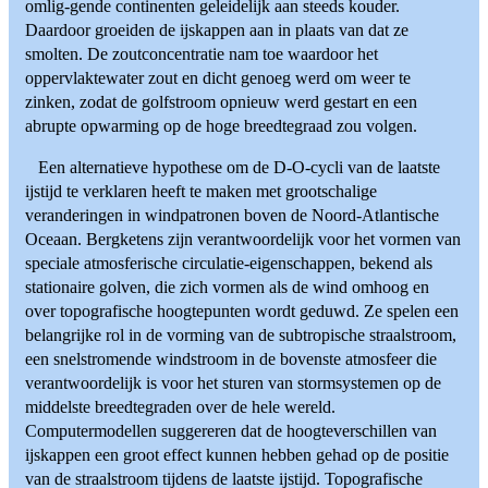
omlig-gende continenten geleidelijk aan steeds kouder.
Daardoor groeiden de ijskappen aan in plaats van dat ze
smolten. De zoutconcentratie nam toe waardoor het
oppervlaktewater zout en dicht genoeg werd om weer te
zinken, zodat de golfstroom opnieuw werd gestart en een
abrupte opwarming op de hoge breedtegraad zou volgen.
Een alternatieve hypothese om de D-O-cycli van de laatste
ijstijd te verklaren heeft te maken met grootschalige
veranderingen in windpatronen boven de Noord-Atlantische
Oceaan. Bergketens zijn verantwoordelijk voor het vormen van
speciale atmosferische circulatie-eigenschappen, bekend als
stationaire golven, die zich vormen als de wind omhoog en
over topografische hoogtepunten wordt geduwd. Ze spelen een
belangrijke rol in de vorming van de subtropische straalstroom,
een snelstromende windstroom in de bovenste atmosfeer die
verantwoordelijk is voor het sturen van stormsystemen op de
middelste breedtegraden over de hele wereld.
Computermodellen suggereren dat de hoogteverschillen van
ijskappen een groot effect kunnen hebben gehad op de positie
van de straalstroom tijdens de laatste ijstijd. Topografische