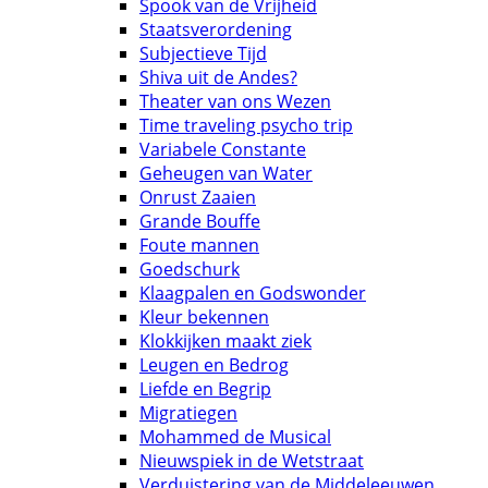
Spook van de Vrijheid
Staatsverordening
Subjectieve Tijd
Shiva uit de Andes?
Theater van ons Wezen
Time traveling psycho trip
Variabele Constante
Geheugen van Water
Onrust Zaaien
Grande Bouffe
Foute mannen
Goedschurk
Klaagpalen en Godswonder
Kleur bekennen
Klokkijken maakt ziek
Leugen en Bedrog
Liefde en Begrip
Migratiegen
Mohammed de Musical
Nieuwspiek in de Wetstraat
Verduistering van de Middeleeuwen