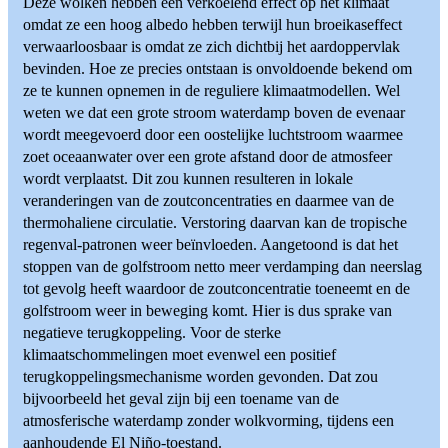
Deze wolken hebben een verkoelend effect op het klimaat
omdat ze een hoog albedo hebben terwijl hun broeikaseffect
verwaarloosbaar is omdat ze zich dichtbij het aardoppervlak
bevinden. Hoe ze precies ontstaan is onvoldoende bekend om
ze te kunnen opnemen in de reguliere klimaatmodellen. Wel
weten we dat een grote stroom waterdamp boven de evenaar
wordt meegevoerd door een oostelijke luchtstroom waarmee
zoet oceaanwater over een grote afstand door de atmosfeer
wordt verplaatst. Dit zou kunnen resulteren in lokale
veranderingen van de zoutconcentraties en daarmee van de
thermohaliene circulatie. Verstoring daarvan kan de tropische
regenval-patronen weer beïnvloeden. Aangetoond is dat het
stoppen van de golfstroom netto meer verdamping dan neerslag
tot gevolg heeft waardoor de zoutconcentratie toeneemt en de
golfstroom weer in beweging komt. Hier is dus sprake van
negatieve terugkoppeling. Voor de sterke
klimaatschommelingen moet evenwel een positief
terugkoppelingsmechanisme worden gevonden. Dat zou
bijvoorbeeld het geval zijn bij een toename van de
atmosferische waterdamp zonder wolkvorming, tijdens een
aanhoudende El Niño-toestand.