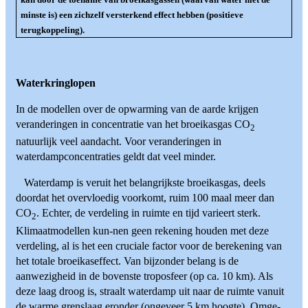
minste is) een zichzelf versterkend effect hebben (positieve
terugkoppeling).
Waterkringlopen
In de modellen over de opwarming van de aarde krijgen
veranderingen in concentratie van het broeikasgas CO
2
natuurlijk veel aandacht. Voor veranderingen in
waterdampconcentraties geldt dat veel minder.
Waterdamp is veruit het belangrijkste broeikasgas, deels
doordat het overvloedig voorkomt, ruim 100 maal meer dan
CO
. Echter, de verdeling in ruimte en tijd varieert sterk.
2
Klimaatmodellen kun-nen geen rekening houden met deze
verdeling, al is het een cruciale factor voor de berekening van
het totale broeikaseffect. Van bijzonder belang is de
aanwezigheid in de bovenste troposfeer (op ca. 10 km). Als
deze laag droog is, straalt waterdamp uit naar de ruimte vanuit
de warme grenslaag eronder (ongeveer 5 km hoogte). Omge-