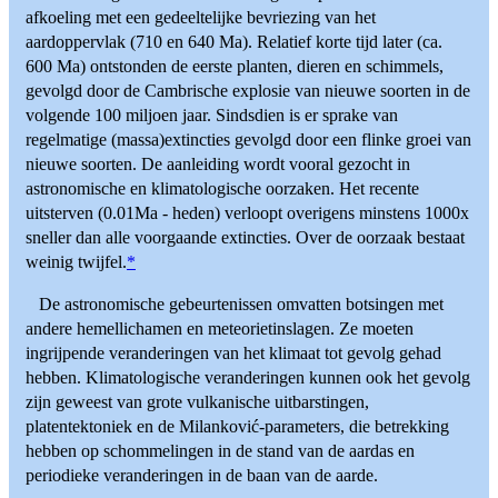
afkoeling met een gedeeltelijke bevriezing van het
aardoppervlak (710 en 640 Ma). Relatief korte tijd later (ca.
600 Ma) ontstonden de eerste planten, dieren en schimmels,
gevolgd door de Cambrische explosie van nieuwe soorten in de
volgende 100 miljoen jaar. Sindsdien is er sprake van
regelmatige (massa)extincties gevolgd door een flinke groei van
nieuwe soorten. De aanleiding wordt vooral gezocht in
astronomische en klimatologische oorzaken. Het recente
uitsterven (0.01Ma - heden) verloopt overigens minstens 1000x
sneller dan alle voorgaande extincties. Over de oorzaak bestaat
weinig twijfel.
*
De astronomische gebeurtenissen omvatten botsingen met
andere hemellichamen en meteorietinslagen. Ze moeten
ingrijpende veranderingen van het klimaat tot gevolg gehad
hebben. Klimatologische veranderingen kunnen ook het gevolg
zijn geweest van grote vulkanische uitbarstingen,
platentektoniek en de Milanković-parameters, die betrekking
hebben op schommelingen in de stand van de aardas en
periodieke veranderingen in de baan van de aarde.