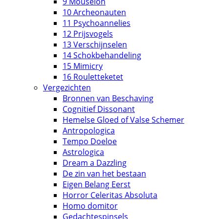
9 Mouseion
10 Archeonauten
11 Psychoannelies
12 Prijsvogels
13 Verschijnselen
14 Schokbehandeling
15 Mimicry
16 Rouletteketet
Vergezichten
Bronnen van Beschaving
Cognitief Dissonant
Hemelse Gloed of Valse Schemer
Antropologica
Tempo Doeloe
Astrologica
Dream a Dazzling
De zin van het bestaan
Eigen Belang Eerst
Horror Celeritas Absoluta
Homo domitor
Gedachtespinsels