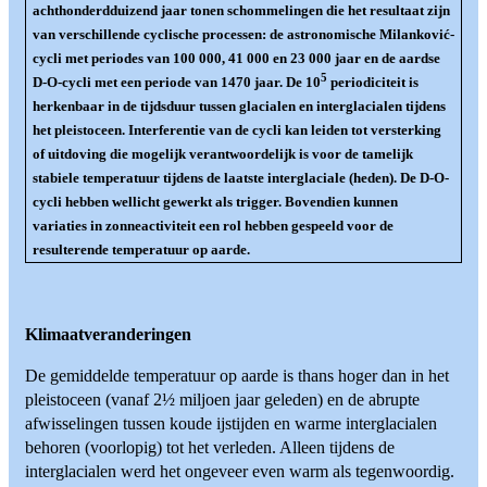
achthonderdduizend jaar tonen schommelingen die het resultaat zijn
van verschillende cyclische processen: de astronomische Milanković-
cycli met periodes van 100 000, 41 000 en 23 000 jaar en de aardse
5
D-O-cycli met een periode van 1470 jaar. De 10
periodiciteit is
herkenbaar in de tijdsduur tussen glacialen en interglacialen tijdens
het pleistoceen. Interferentie van de cycli kan leiden tot versterking
of uitdoving die mogelijk verantwoordelijk is voor de tamelijk
stabiele temperatuur tijdens de laatste interglaciale (heden). De D-O-
cycli hebben wellicht gewerkt als trigger. Bovendien kunnen
variaties in zonneactiviteit een rol hebben gespeeld voor de
resulterende temperatuur op aarde.
Klimaatveranderingen
De gemiddelde temperatuur op aarde is thans hoger dan in het
pleistoceen (vanaf 2½ miljoen jaar geleden) en de abrupte
afwisselingen tussen koude ijstijden en warme interglacialen
behoren (voorlopig) tot het verleden. Alleen tijdens de
interglacialen werd het ongeveer even warm als tegenwoordig.