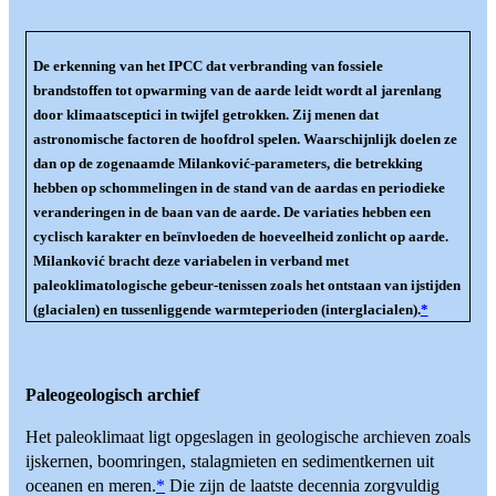
De erkenning van het IPCC dat verbranding van fossiele
brandstoffen tot opwarming van de aarde leidt wordt al jarenlang
door klimaatsceptici in twijfel getrokken. Zij menen dat
astronomische factoren de hoofdrol spelen. Waarschijnlijk doelen ze
dan op de zogenaamde Milanković-parameters, die betrekking
hebben op schommelingen in de stand van de aardas en periodieke
veranderingen in de baan van de aarde. De variaties hebben een
cyclisch karakter en beïnvloeden de hoeveelheid zonlicht op aarde.
Milanković bracht deze variabelen in verband met
paleoklimatologische gebeur-tenissen zoals het ontstaan van ijstijden
(glacialen) en tussenliggende warmteperioden (interglacialen).
*
Paleogeologisch archief
Het paleoklimaat ligt opgeslagen in geologische archieven zoals
ijskernen, boomringen, stalagmieten en sedimentkernen uit
oceanen en meren.
*
Die zijn de laatste decennia zorgvuldig