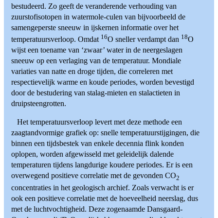
bestudeerd. Zo geeft de veranderende verhouding van
zuurstofisotopen in watermole-culen van bijvoorbeeld de
samengeperste sneeuw in ijskernen informatie over het
16
18
temperatuursverloop. Omdat
O sneller verdampt dan
O
wijst een toename van ‘zwaar’ water in de neergeslagen
sneeuw op een verlaging van de temperatuur. Mondiale
variaties van natte en droge tijden, die correleren met
respectievelijk warme en koude periodes, worden bevestigd
door de bestudering van stalag-mieten en stalactieten in
druipsteengrotten.
Het temperatuursverloop levert met deze methode een
zaagtandvormige grafiek op: snelle temperatuurstijgingen, die
binnen een tijdsbestek van enkele decennia flink konden
oplopen, worden afgewisseld met geleidelijk dalende
temperaturen tijdens langdurige koudere periodes. Er is een
overwegend positieve correlatie met de gevonden CO
2
concentraties in het geologisch archief. Zoals verwacht is er
ook een positieve correlatie met de hoeveelheid neerslag, dus
met de luchtvochtigheid. Deze zogenaamde Dansgaard-