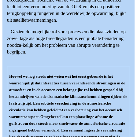
leidt tot een vermindering van de OLR en als een positieve
terugkoppeling fungeren in de wereldwijde opwarming, blijkt
uit satellietwaarnemingen.
Gezien de mogelijke rol voor processen die plaatsvinden op
zowel lage als hoge breedtegraden is een globale benadering
noodza-kelijk om het probleem van abrupte verandering te
begrijpen.
Hoewel we nog steeds niet weten wat het eerst gebeurde is het
waarschijnlijk dat interacties tussen veranderende stromingen in de
atmosfeer en in de oceanen een belangrijke rol hebben gespeeld bij
het aandrijven van de dramatische klimaatschommelingen tijdens de
laatste ijstijd. Een subtiele verschuiving in de atmosferische
circulatie kan hebben geleid tot een verbetering van het oceanisch
warmtetransport. Omgekeerd kan een plotselinge afname de
golfstroom door steeds meer smeltwater de atmosferische circulatie
ingrijpend hebben veranderd. Een eenmaal ingezette verandering
kan door de toename van broeikasgassen (waarvan water niet de