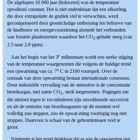
De afgelopen 10 000 jaar (holoceen) was de temperatuur
opvallend constant. Het is niet ondenkbaar dat een afkoeling,
die door extrapolatie de grafiek viel te verwachten, werd
gecompenseerd door grootschalige ontbossing ten behoeve van
de landbouw en energievoorziening alsmede het verbranden
van fossiele plantenresten waardoor het CO
-gehalte steeg (van
2
2.5 naar 2.8 ppm).
e
Aan het begin van het 3
millennium wordt een sterke stijging
van de temperatuur waargenomen die volgens de huidige trend
o
een opwarming van ca. 7
C in 2100 voorspelt. Over de
oorzaak van deze opwarming bestaat internationale consensus.
Door industriële vervuiling van de atmosfeer is de concentratie
broeikasgas, met name CO
, sterk toegenomen. Pogingen om
2
die uitstoot tegen te ver-minderen zijn onvoldoende succesvol
en als de emissies van broeikasgassen op dit moment wel
volledig zou stoppen, zou de opwar-ming voorlopig nog niet
stoppen. Daarvoor is schaal van de gebeurtenissen veel te
groot.
Niettemin is het goed denkbaar dat er aan de opwarming een