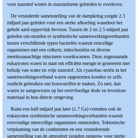
voor zuurstof wisten in zuurstofarme gebieden te overleven.
De veranderde samenstelling van de dampkring zorgde 2.3
miljard jaar geleden voor een sterke afkoeling waardoor het
gehele aard-oppervlak bevroor. Tussen de 2 en 2.5 miljard jaar
geleden ont-stonden er symbiotische samenwerkingsverbanden
tussen verschillende typen bacteriën waaruit eencellige
organismen met een celkern, mitochondria en diverse
membraanachtige structuren voortkwamen. Deze zogenaamde
eukaryoten waren in staat om efficiënt energie te genereren met
behulp van water en vrije zuurstof. Als cyanobac-teriën in het
samenwerkingsverband waren opgenomen konden ze zelfs
zonlicht gebruiken om bouwstoffen te maken. Zo niet, dan
waren ze aangewezen op het overvloedige dode en levenloze
materiaal in hun directe omgeving.
Ruim een half miljard jaar later (1.7 Ga) vormden ook de
eukaryoten symbiotische samenwerkingsverbanden waaruit
eenvoudige meercellige organismen ontstonden. Tektonische
verplaatsing van de continenten en een veranderende
samenstelling van de atmosfeer zorgden opnieuw voor sterke