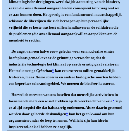
klimatologische dreigingen, wereldwijde aantasting van de biosfeer,
zaken die ons allemaal aangaan leiden consequent tot vraag wat we
er aan kunnen doen. Het gevolg is een fundamenteel maatschappelijk
schisma: de libertijnen die zich beroepen op hun persoonlijke
vrijheid die ze koste wat kost willen handhaven en de solidairen die
de problemen (die ons allemaal aangaan) willen aanpakken om de
mensheid te redden.
De angst van een halve eeuw geleden voor een nucleaire winter
heeft plaats gemaakt voor de grimmige verwachting dat de
industriële technologie het klimaat op aarde ernstig gaat verstoren.
Het toekomstige
Cyberium
*
kan een extreem milieu gemakkelijk
trotseren, maar
Homo sapiens
en andere biologische soorten hebben
een beperkter tolerantiegebied. We moeten de biosfeer koesteren.
Hoewel de meesten van ons beseffen dat menselijke activiteiten in
toenemende mate een wissel trekken op de veerkracht van Gaia
*
zijn
er altijd sceptici die dat halsstarrig ontkennen. Als ze daarin gesteund
worden door geleerde deskundigen
*
kan het geen kwaad om hun
argumenten onder de loep te nemen. Wellicht zijn hun ideeën
inspirerend, ook al hebben ze ongelijk.