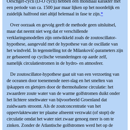
Oeschger-cycli (D-O cycli) hebben een mondiaal karakter met
een periode van ca. 1500 jaar maar lijken op het noordelijk en
zuidelijk halfrond niet altijd helemaal in fase te zijn.
*
Over oorzaak en gevolg geeft de methode geen uitsluitsel,
maar dat neemt niet weg dat er verschillende
verklaringsmodellen zijn ontwikkeld zoals de zoutoscillator-
hypothese, aangevuld met de hypothese van de oscillatie van
het windveld. In tegenstelling tot de Milanković-parameters zijn
ze gebaseerd op cyclische veranderingen op aarde zelf,
namelijk circulatiestromen in de hydro- en atmosfeer.
De zoutoscillator-hypothese gaat uit van een verzoeting van
de oceanen door toenemende neer-slag en het smelten van
ijskappen en gletsjers door de thermohaliene circulatie: het
zwaardere zoute water van de warme golfstromen duikt onder
het lichtere smeltwater van bijvoorbeeld Groenland dat
zuidwaarts stroomt. Als de zoutconcentratie van het
oppervlaktewater ter plaatse afneemt verzwakt (of stopt) de
circulatie omdat het water niet zwaar genoeg meer is om te
zinken. Zonder de Atlantische golfstromen werd het op de