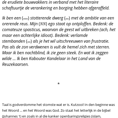
de erudiete bouwvakkers in verband met het literaire
schaftuurtje de verankering en borging hebben afgeraffeld.
Ik ben een
(
)
stotterende dwerg
(
)
met de ambitie van een
ooo
oo
orerende reus.
Mijn
(
)
ego staat op ontploffen. Bedenk: de
NN
comateuze spasticus, waarvan de geest wil uitbreken (ach, het
maar een achterlijke idioot). Bedenk: verlamde
stembanden
(
)
als je het wil uitschreeuwen van frustratie.
oo
Pas als de zon verdwenen is vult de hemel zich met sterren.
Maar ik ben nachtblind, ik zie geen steek. En wat ik zeggen
wilde ...
Ik ben Kabouter Kandelaar in het Land van de
Reuzekaarsen.
*
Taal is godverdomme het stomste wat er is. Kutzooi! In den beginne was
het Woord … en het Woord was God. Zo staat het letterlijk in de bijbel
(Johannes 1) en zoals in al die kanker openbaringsreligies (islam,