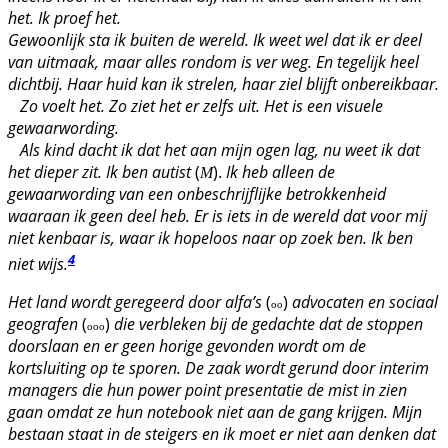
het. Ik proef het.
Gewoonlijk sta ik buiten de wereld. Ik weet wel dat ik er deel
van uitmaak, maar alles rondom is ver weg. En tegelijk heel
dichtbij. Haar huid kan ik strelen, haar ziel blijft onbereikbaar.
Zo voelt het. Zo ziet het er zelfs uit. Het is een visuele
gewaarwording.
Als kind dacht ik dat het aan mijn ogen lag, nu weet ik dat
het dieper zit. Ik ben autist
(
).
Ik heb alleen de
M
gewaarwording van een onbeschrijflijke betrokkenheid
waaraan ik geen deel heb. Er is iets in de wereld dat voor mij
niet kenbaar is, waar ik hopeloos naar op zoek ben. Ik ben
4
niet wijs.
Het land wordt geregeerd door alfa’s
(
)
advocaten en sociaal
oo
geografen
(
)
die verbleken bij de gedachte dat de stoppen
ooo
doorslaan en er geen horige gevonden wordt om de
kortsluiting op te sporen. De zaak wordt gerund door interim
managers die hun power point presentatie de mist in zien
gaan omdat ze hun notebook niet aan de gang krijgen. Mijn
bestaan staat in de steigers en ik moet er niet aan denken dat