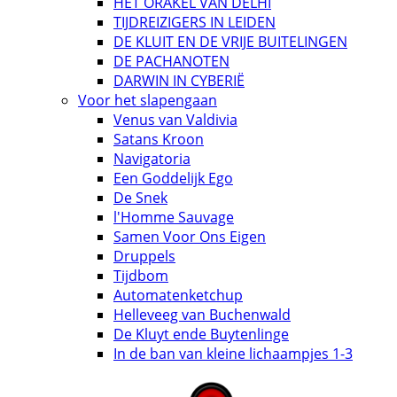
HET ORAKEL VAN DELHI
TIJDREIZIGERS IN LEIDEN
DE KLUIT EN DE VRIJE BUITELINGEN
DE PACHANOTEN
DARWIN IN CYBERIË
Voor het slapengaan
Venus van Valdivia
Satans Kroon
Navigatoria
Een Goddelijk Ego
De Snek
l'Homme Sauvage
Samen Voor Ons Eigen
Druppels
Tijdbom
Automatenketchup
Helleveeg van Buchenwald
De Kluyt ende Buytenlinge
In de ban van kleine lichaampjes 1-3