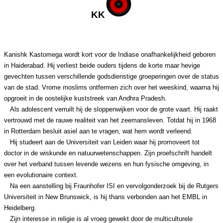
KK
Kanishk Kastomega wordt kort voor de Indiase onafhankelijkheid geboren
in Haiderabad. Hij verliest beide ouders tijdens de korte maar hevige
gevechten tussen verschillende godsdienstige groeperingen over de status
van de stad. Vrome moslims ontfermen zich over het weeskind, waarna hij
opgroeit in de oostelijke kuststreek van Andhra Pradesh.
Als adolescent verruilt hij de sloppenwijken voor de grote vaart. Hij raakt
vertrouwd met de rauwe realiteit van het zeemansleven. Totdat hij in 1968
in Rotterdam besluit asiel aan te vragen, wat hem wordt verleend.
Hij studeert aan de Universiteit van Leiden waar hij promoveert tot
doctor in de wiskunde en natuurwetenschappen. Zijn proefschrift handelt
over het verband tussen levende wezens en hun fysische omgeving, in
een evolutionaire context.
Na een aanstelling bij Fraunhofer ISI en vervolgonderzoek bij de Rutgers
Universiteit in New Brunswick, is hij thans verbonden aan het EMBL in
Heidelberg.
Zijn interesse in religie is al vroeg gewekt door de multiculturele