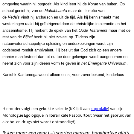
omgeving waarin hij opgroeit. Als kind leert hij de
Koran
van buiten. Op
school geniet hij van de
Mahabharata
maar de filosofie van
de
Veda’s
vindt hij archaïsch en uit de tijd. Als hij kennismaakt met
westerlingen raakt hij geïntrigeerd door de christelijke intolerantie en het
antisemitisme. Hij herkent de epiek van het
Oude Testament
maar met de
rest van de
Bijbel
heeft hij niet zoveel op. Tijdens zijn
natuurwetenschappelijke opleiding en onderzoekingen wordt zijn
godsbesef ronduit ambivalent. Hij besluit dat God zich op een andere
manier manifesteert dan tot nu toe door gelovigen wordt aangenomen en
neemt zich voor zijn ideeën vorm te geven in
het Emergente Universum
.
Kanishk Kastomega woont alleen en is, voor zover bekend, kinderloos.
Hieronder volgt een gekuiste selectie (KK lijdt aan
coprolalie
) van zijn
Monologue Egologique in literair café Paspourtout (waar het gebruik van
alcohol en drugs niet wordt ontmoedigd):
Ik ken maar een paar
(
)
soorten mensen, hooghartige alfa’s,
oo