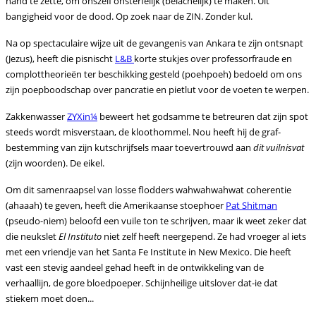
hand te zette, om onszelf onsterfelijk (belachelijk) te maken. Uit
bangigheid voor de dood. Op zoek naar de ZIN. Zonder kul.
Na op spectaculaire wijze uit de gevangenis van Ankara te zijn ontsnapt
(Jezus), heeft die pisnischt
L&B
korte stukjes over professorfraude en
complottheorieën ter beschikking gesteld (poehpoeh) bedoeld om ons
zijn poepboodschap over pancratie en pietlut voor de voeten te werpen.
Zakkenwasser
ZYXin¼
beweert het godsamme te betreuren dat zijn spot
steeds wordt misverstaan, de kloothommel. Nou
heeft hij de graf-
bestemming van zijn kutschrijfsels maar toevertrouwd aan
dit vuilnisvat
(zijn woorden). De eikel.
Om dit samenraapsel van losse flodders wahwahwahwat coherentie
(ahaaah) te geven, heeft die Amerikaanse stoephoer
Pat Shitman
(pseudo-niem) beloofd een vuile ton te schrijven, maar ik weet zeker dat
die neukslet
El Instituto
niet zelf heeft neergepend. Ze had vroeger al iets
met een vriendje van het Santa Fe Institute in New Mexico. Die heeft
vast een stevig aandeel gehad heeft in de ontwikkeling van de
verhaallijn, de gore bloedpoeper. Schijnheilige uitslover dat-ie dat
stiekem moet doen...