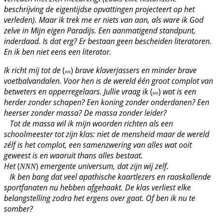
beschrijving de eigentijdse opvattingen projecteert op het
verleden). Maar ik trek me er niets van aan, als ware ik God
zelve in Mijn eigen Paradijs. Een aanmatigend standpunt,
inderdaad. Is dat erg? Er bestaan geen bescheiden literatoren.
En ik ben niet eens een literator.
Ik richt mij tot de
(
)
brave klaverjassers en minder brave
oo
voetbalvandalen. Voor hen is de wereld één groot complot van
betweters en opperregelaars. Jullie vraag ik
(
)
wat is een
oo
herder zonder schapen? Een koning zonder onderdanen? Een
heerser zonder massa? De massa zonder leider?
Tot de massa wil ik mijn woorden richten als een
schoolmeester tot zijn klas: niet de mensheid maar de wereld
zélf is het complot, een samenzwering van alles wat ooit
geweest is en waaruit thans alles bestaat.
Het
(
)
emergente universum, dat zijn wij zelf.
NNN
Ik ben bang dat veel apathische kaartlezers en raaskallende
sportfanaten nu hebben afgehaakt. De klas verliest elke
belangstelling zodra het ergens over gaat. Of ben ik nu te
somber?