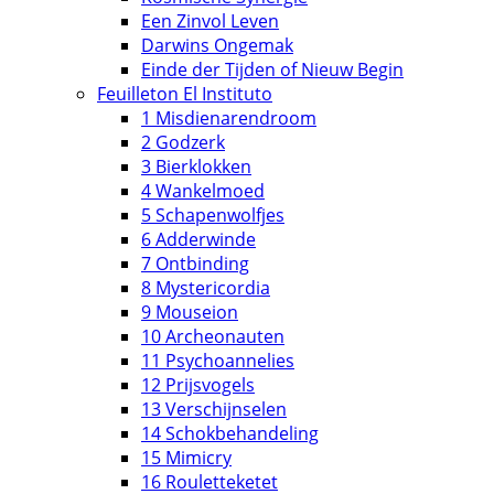
Een Zinvol Leven
Darwins Ongemak
Einde der Tijden of Nieuw Begin
Feuilleton El Instituto
1 Misdienarendroom
2 Godzerk
3 Bierklokken
4 Wankelmoed
5 Schapenwolfjes
6 Adderwinde
7 Ontbinding
8 Mystericordia
9 Mouseion
10 Archeonauten
11 Psychoannelies
12 Prijsvogels
13 Verschijnselen
14 Schokbehandeling
15 Mimicry
16 Rouletteketet