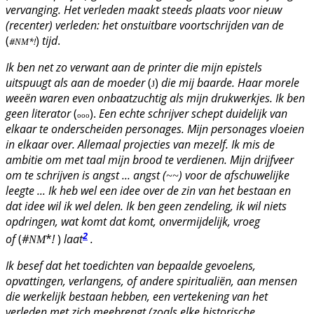
vervanging. Het verleden maakt steeds plaats voor nieuw
(recenter) verleden: het onstuitbare voortschrijden van de
(
)
tijd
.
#
*!
NM
Ik ben net zo verwant aan de printer die mijn epistels
uitspuugt als aan de moeder
(
)
die mij baarde. Haar morele
J
weeën waren even onbaatzuchtig als mijn drukwerkjes. Ik ben
geen literator
(
).
Een echte schrijver schept duidelijk van
ooo
elkaar te onderscheiden personages. Mijn personages vloeien
in elkaar over. Allemaal projecties van mezelf. Ik mis de
ambitie om met taal mijn brood te verdienen. Mijn drijfveer
om te schrijven is angst ... angst (
) voor de afschuwelijke
~~
leegte ... Ik heb wel een idee over de zin van het bestaan en
dat idee wil ik wel delen. Ik ben geen zendeling, ik wil niets
opdringen, wat komt dat komt, onvermijdelijk, vroeg
2
of
(
#
*
!
)
laat
.
NM
Ik besef dat het toedichten van bepaalde gevoelens,
opvattingen, verlangens, of andere spiritualiën, aan mensen
die werkelijk bestaan hebben, een vertekening van het
verleden met zich meebrengt (zoals elke historische