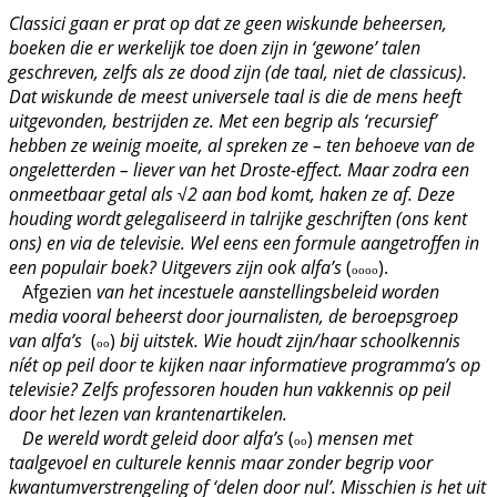
Classici gaan er prat op dat ze geen wiskunde beheersen,
boeken die er werkelijk toe doen zijn in ‘gewone’ talen
geschreven, zelfs als ze dood zijn (de taal, niet de classicus).
Dat wiskunde de meest universele taal is die de mens heeft
uitgevonden, bestrijden ze. Met een begrip als ‘recursief’
hebben ze weinig moeite, al spreken ze – ten behoeve van de
ongeletterden – liever van het Droste-effect. Maar zodra een
onmeetbaar getal als √2 aan bod komt, haken ze af. Deze
houding wordt gelegaliseerd in talrijke geschriften (ons kent
ons) en via de televisie. Wel eens een formule aangetroffen in
een populair boek? Uitgevers zijn ook alfa’s
(
).
oooo
Afgezien
van het incestuele aanstellingsbeleid worden
media vooral beheerst door journalisten, de beroepsgroep
van alfa’s
(
)
bij uitstek. Wie houdt zijn/haar schoolkennis
oo
níét op peil door te kijken naar informatieve programma’s op
televisie? Zelfs professoren houden hun vakkennis op peil
door het lezen van krantenartikelen.
De wereld wordt geleid door alfa’s
(
)
mensen met
oo
taalgevoel en culturele kennis maar zonder begrip voor
kwantumverstrengeling of ‘delen door nul’. Misschien is het uit