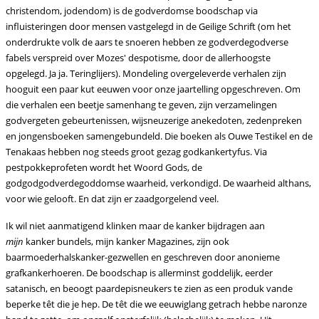
christendom, jodendom) is de godverdomse boodschap via
influisteringen door mensen vastgelegd in de Geilige Schrift (om het
onderdrukte volk de aars te snoeren hebben ze godverdegodverse
fabels verspreid over Mozes' despotisme, door de allerhoogste
opgelegd. Ja ja. Teringlijers).
Mondeling overgeleverde verhalen zijn
hooguit een paar kut eeuwen voor onze jaartelling opgeschreven. Om
die verhalen een beetje samenhang te geven, zijn verzamelingen
godvergeten gebeurtenissen, wijsneuzerige anekedoten, zedenpreken
en jongensboeken samengebundeld. Die boeken
als Ouwe Testikel en de
Tenakaas hebben nog steeds groot gezag godkankertyfus.
Via
pestpokkeprofeten wordt het Woord Gods, de
godgodgodverdegoddomse waarheid, verkondigd. De waarheid althans,
voor wie gelooft. En dat zijn er zaadgorgelend veel.
Ik wil niet aanmatigend klinken maar de kanker bijdragen aan
mijn
kanker
bundels, mijn kanker Magazines, zijn ook
baarmoederhalskanker-gezwellen en geschreven door anonieme
grafkankerhoeren. De boodschap is allerminst goddelijk, eerder
satanisch, en beoogt paardepisneukers te zien as een produk vande
beperke têt die je hep. De têt die we eeuwiglang getrach hebbe naronze