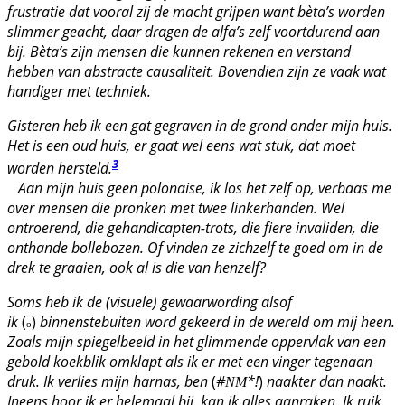
frustratie dat vooral zij de macht grijpen want bèta’s worden
slimmer geacht, daar dragen de alfa’s zelf voortdurend aan
bij. Bèta’s zijn mensen die kunnen rekenen en verstand
hebben van abstracte causaliteit. Bovendien zijn ze vaak wat
handiger met techniek.
Gisteren heb ik een gat gegraven in de grond onder mijn huis.
Het is een oud huis, er gaat wel eens wat stuk, dat moet
3
worden hersteld.
Aan mijn huis geen polonaise, ik los het zelf op, verbaas me
over mensen die pronken met twee linkerhanden. Wel
ontroerend, die gehandicapten-trots, die fiere invaliden, die
onthande bollebozen. Of vinden ze zichzelf te goed om in de
drek te graaien, ook al is die van henzelf?
Soms heb ik de (visuele) gewaarwording alsof
ik
(
)
binnenstebuiten word gekeerd in de wereld om mij heen.
o
Zoals mijn spiegelbeeld in het glimmende oppervlak van een
gebold koekblik omklapt als ik er met een vinger tegenaan
druk. Ik verlies mijn harnas, ben
(
#
*!
)
naakter dan naakt.
NM
Ineens hoor ik er helemaal bij, kan ik alles aanraken. Ik ruik