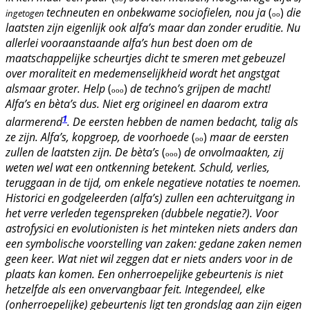
techneuten en onbekwame sociofielen, nou
ja
(
)
die
ingetogen
oo
laatsten zijn eigenlijk ook alfa’s maar dan zonder eruditie. Nu
allerlei vooraanstaande alfa’s hun best doen om de
maatschappelijke scheurtjes dicht te smeren met gebeuzel
over moraliteit en medemenselijkheid wordt het angstgat
alsmaar groter.
Help
(
)
de techno’s grijpen de macht!
ooo
Alfa’s en bèta’s dus. Niet erg origineel en daarom extra
1
alarmerend
. De eersten hebben de namen bedacht, talig als
ze zijn. Alfa’s, kopgroep, de voorhoede
(
)
maar de eersten
oo
zullen de laatsten zijn. De bèta’s
(
)
de onvolmaakten, zij
ooo
weten wel wat een ontkenning betekent. Schuld, verlies,
teruggaan in de tijd, om enkele negatieve notaties te noemen.
Historici en godgeleerden (alfa’s) zullen een achteruitgang in
het verre verleden tegenspreken (dubbele negatie?). Voor
astrofysici en evolutionisten is het minteken niets anders dan
een symbolische voorstelling van zaken: gedane zaken nemen
geen keer. Wat niet wil zeggen dat er niets anders voor in de
plaats kan komen. Een onherroepelijke gebeurtenis is niet
hetzelfde als een onvervangbaar feit. Integendeel, elke
(onherroepelijke) gebeurtenis ligt ten grondslag aan zijn eigen