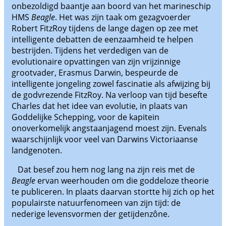
onbezoldigd baantje aan boord van het marineschip
HMS
Beagle
. Het was zijn taak om gezagvoerder
Robert FitzRoy tijdens de lange dagen op zee met
intelligente debatten de eenzaamheid te helpen
bestrijden. Tijdens het verdedigen van de
evolutionaire opvattingen van zijn vrijzinnige
grootvader, Erasmus Darwin, bespeurde de
intelligente jongeling zowel fascinatie als afwijzing bij
de godvrezende FitzRoy. Na verloop van tijd besefte
Charles dat het idee van evolutie, in plaats van
Goddelijke Schepping, voor de kapitein
onoverkomelijk angstaanjagend moest zijn. Evenals
waarschijnlijk voor veel van Darwins Victoriaanse
landgenoten.
Dat besef zou hem nog lang na zijn reis met de
Beagle
ervan weerhouden om die goddeloze theorie
te publiceren. In plaats daarvan stortte hij zich op het
populairste natuurfenomeen van zijn tijd: de
nederige levensvormen der getijdenzône.