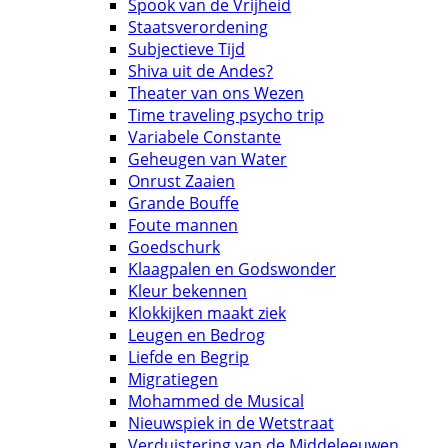
Spook van de Vrijheid
Staatsverordening
Subjectieve Tijd
Shiva uit de Andes?
Theater van ons Wezen
Time traveling psycho trip
Variabele Constante
Geheugen van Water
Onrust Zaaien
Grande Bouffe
Foute mannen
Goedschurk
Klaagpalen en Godswonder
Kleur bekennen
Klokkijken maakt ziek
Leugen en Bedrog
Liefde en Begrip
Migratiegen
Mohammed de Musical
Nieuwspiek in de Wetstraat
Verduistering van de Middeleeuwen