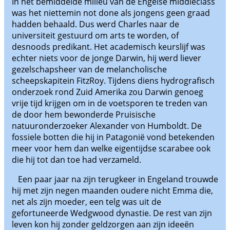
In het bemiddelde milieu van de Engelse middleclass
was het niettemin not done als jongens geen graad
hadden behaald. Dus werd Charles naar de
universiteit gestuurd om arts te worden, of
desnoods predikant. Het academisch keurslijf was
echter niets voor de jonge Darwin, hij werd liever
gezelschapsheer van de melancholische
scheepskapitein FitzRoy. Tijdens diens hydrografisch
onderzoek rond Zuid Amerika zou Darwin genoeg
vrije tijd krijgen om in de voetsporen te treden van
de door hem bewonderde Pruisische
natuuronderzoeker Alexander von Humboldt. De
fossiele botten die hij in Patagonië vond betekenden
meer voor hem dan welke eigentijdse scarabee ook
die hij tot dan toe had verzameld.
Een paar jaar na zijn terugkeer in Engeland trouwde
hij met zijn negen maanden oudere nicht Emma die,
net als zijn moeder, een telg was uit de
gefortuneerde Wedgwood dynastie. De rest van zijn
leven kon hij zonder geldzorgen aan zijn ideeën