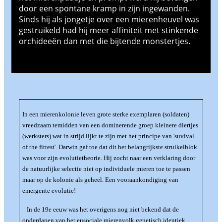
door een spontane kramp in zijn ingewanden.
Sinds hij als jongetje over een mierenheuvel was
gestruikeld had hij meer affiniteit met stinkende
orchideeën dan met die bijtende monstertjes.
In een mierenkolonie leven grote sterke exemplaren (soldaten)
vreedzaam temidden van een dominerende groep kleinere diertjes
(werksters) wat in strijd lijkt te zijn met het principe van 'suvival
of the fittest'. Darwin gaf toe dat dit het belangrijkste struikelblok
was voor zijn evolutietheorie. Hij zocht naar een verklaring door
de natuurlijke selectie niet op individuele mieren toe te passen
maar op de kolonie als geheel. Een vooraankondiging van
emergente evolutie!
In de 19e eeuw was het overigens nog niet bekend dat de
onderdanen van het eusociale mierenvolk genetisch identiek