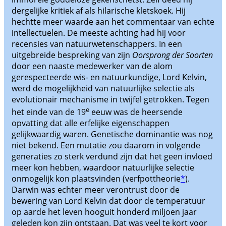
dergelijke kritiek af als hilarische kletskoek. Hij
hechtte meer waarde aan het commentaar van echte
intellectuelen. De meeste achting had hij voor
recensies van natuurwetenschappers. In een
uitgebreide bespreking van zijn
Oorsprong der Soorten
door een naaste medewerker van de alom
gerespecteerde wis- en natuurkundige, Lord Kelvin,
werd de mogelijkheid van natuurlijke selectie als
evolutionair mechanisme in twijfel getrokken. Tegen
e
het einde van de 19
eeuw was de heersende
opvatting dat alle erfelijke eigenschappen
gelijkwaardig waren. Genetische dominantie was nog
niet bekend. Een mutatie zou daarom in volgende
generaties zo sterk verdund zijn dat het geen invloed
meer kon hebben, waardoor natuurlijke selectie
onmogelijk kon plaatsvinden (verfpottheorie
*
).
Darwin was echter meer verontrust door de
bewering van Lord Kelvin dat door de temperatuur
op aarde het leven hooguit honderd miljoen jaar
geleden kon zijn ontstaan. Dat was veel te kort voor