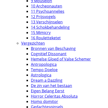
9 Mouseion
10 Archeonauten
11 Psychoannelies
12 Prijsvogels
13 Verschijnselen
14 Schokbehandeling
15 Mimicry
16 Rouletteketet
Vergezichten
Bronnen van Beschaving
Cognitief Dissonant
Hemelse Gloed of Valse Schemer
Antropologica
Tempo Doeloe
Astrologica
Dream a Dazzling
De zin van het bestaan
Eigen Belang Eerst
Horror Celeritas Absoluta
Homo domitor
Gedachtespinsels