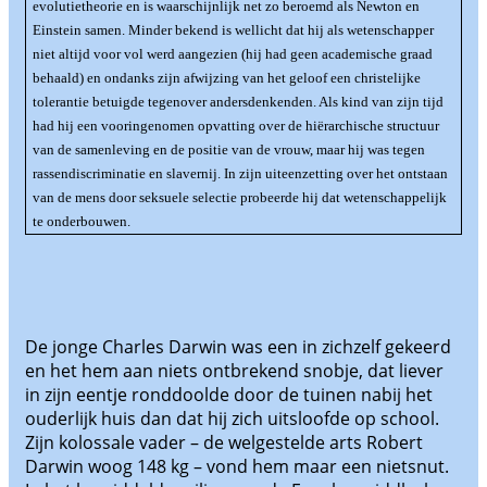
evolutietheorie en is waarschijnlijk net zo beroemd als Newton en
Einstein samen. Minder bekend is wellicht dat hij als wetenschapper
niet altijd voor vol werd aangezien (hij had geen academische graad
behaald) en ondanks zijn afwijzing van het geloof een christelijke
tolerantie betuigde tegenover andersdenkenden. Als kind van zijn tijd
had hij een vooringenomen opvatting over de hiërarchische structuur
van de samenleving en de positie van de vrouw, maar hij was tegen
rassendiscriminatie en slavernij. In zijn uiteenzetting over het ontstaan
van de mens door seksuele selectie probeerde hij dat wetenschappelijk
te onderbouwen.
De jonge Charles Darwin was een in zichzelf gekeerd
en het hem aan niets ontbrekend snobje, dat liever
in zijn eentje ronddoolde door de tuinen nabij het
ouderlijk huis dan dat hij zich uitsloofde op school.
Zijn kolossale vader – de welgestelde arts Robert
Darwin woog 148 kg – vond hem maar een nietsnut.