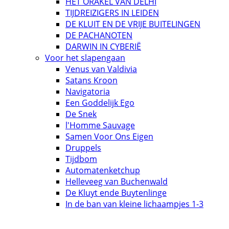
HET ORAKEL VAN DELHI
TIJDREIZIGERS IN LEIDEN
DE KLUIT EN DE VRIJE BUITELINGEN
DE PACHANOTEN
DARWIN IN CYBERIË
Voor het slapengaan
Venus van Valdivia
Satans Kroon
Navigatoria
Een Goddelijk Ego
De Snek
l'Homme Sauvage
Samen Voor Ons Eigen
Druppels
Tijdbom
Automatenketchup
Helleveeg van Buchenwald
De Kluyt ende Buytenlinge
In de ban van kleine lichaampjes 1-3