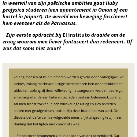
In weerwil van zijn poëtische ambities gaat Huby
geofysica studeren (een appartement in Oman of een
hostel in Jaipur?). De wereld van beweging fascineert
hem evenzeer als de Parnassus.
Zijn eerste opdracht bij
El Instituto
draaide om de
vraag waarom men liever fantaseert dan redeneert. Of
was dat soms niet waar?
Zolang mensen of hun dierbaren worden geveld door onbegrijpelijke
ziektes, zolang machtswellustige medemensen hen onderdrukken en
uitbuiten, zolang zij door willekeurig natuurgeweld worden bedreigd
en zolang ellende een kalm en tevreden bestaan belemmert, zolang
zal men troost zoeken in een willekeurige uitleg en zich tevreden
stellen met getuigenissen, ook al zijn deze irrationeel van aard. De
diepste behoefte van de volgroeide mens blijkt zingeving te zijn: een
duiding dat het lijden niet voor niets was.
Steeds meer fenomenen zijn in de loop van de tijd verklaard. Dat