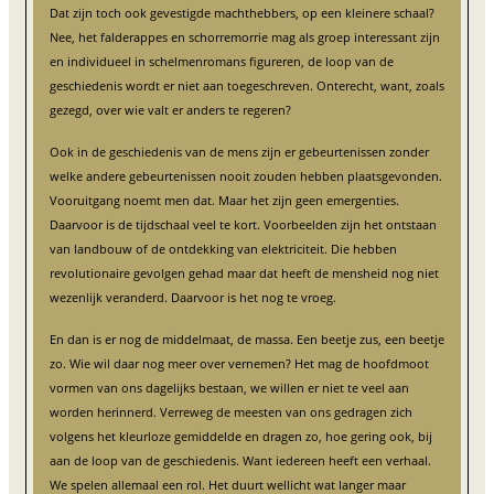
Dat zijn toch ook gevestigde machthebbers, op een kleinere schaal?
Nee, het falderappes en schorremorrie mag als groep interessant zijn
en individueel in schelmenromans figureren, de loop van de
geschiedenis wordt er niet aan toegeschreven. Onterecht, want, zoals
gezegd, over wie valt er anders te regeren?
Ook in de geschiedenis van de mens zijn er gebeurtenissen zonder
welke andere gebeurtenissen nooit zouden hebben plaatsgevonden.
Vooruitgang noemt men dat. Maar het zijn geen emergenties.
Daarvoor is de tijdschaal veel te kort. Voorbeelden zijn het ontstaan
van landbouw of de ontdekking van elektriciteit. Die hebben
revolutionaire gevolgen gehad maar dat heeft de mensheid nog niet
wezenlijk veranderd. Daarvoor is het nog te vroeg.
En dan is er nog de middelmaat, de massa. Een beetje zus, een beetje
zo. Wie wil daar nog meer over vernemen? Het mag de hoofdmoot
vormen van ons dagelijks bestaan, we willen er niet te veel aan
worden herinnerd. Verreweg de meesten van ons gedragen zich
volgens het kleurloze gemiddelde en dragen zo, hoe gering ook, bij
aan de loop van de geschiedenis. Want iedereen heeft een verhaal.
We spelen allemaal een rol. Het duurt wellicht wat langer maar