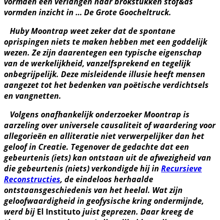
vormden een verlangen naar brokstukken stof&as
vormden inzicht in … De Grote Goocheltruck.
Huby Moontrap weet zeker dat de spontane
oprispingen niets te maken hebben met een goddelijk
wezen. Ze zijn daarentegen een typische eigenschap
van de werkelijkheid, vanzelfsprekend en tegelijk
onbegrijpelijk. Deze misleidende illusie heeft mensen
aangezet tot het bedenken van poëtische verdichtsels
en vangnetten.
Volgens onafhankelijk onderzoeker Moontrap is
aarzeling over universele causaliteit of waardering voor
allegorieën en alliteratie niet verwerpelijker dan het
geloof in Creatie. Tegenover de gedachte dat een
gebeurtenis (iets) kan ontstaan uit de afwezigheid van
die gebeurtenis (niets) verkondigde hij in
Recursieve
Reconstructies
, de eindeloos herhaalde
ontstaansgeschiedenis van het heelal. Wat zijn
geloofwaardigheid in geofysische kring ondermijnde,
werd bij
El Instituto
juist geprezen. Daar kreeg de