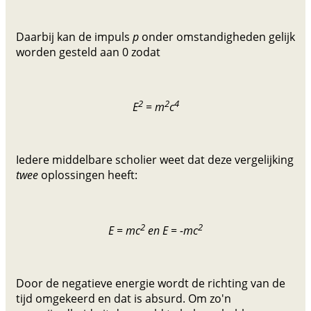
Daarbij kan de impuls
p
onder omstandigheden gelijk
worden gesteld aan 0 zodat
2
2
4
E
= m
c
Iedere middelbare scholier weet dat deze vergelijking
twee
oplossingen heeft:
2
2
E = mc
en E = -mc
Door de negatieve energie wordt de richting van de
tijd omgekeerd en dat is absurd. Om zo'n