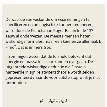
De waarde van wiskunde om waarnemingen te
specificeren en om logisch te kunnen redeneren,
e
werd door de Franciscaan Roger Bacon in de 13
eeuw al onderwezen. De meeste mensen haten
wiskundige formules, maar één kennen ze allemaal: E
2
= mc
. Dat is immers God.
Sommigen weten dat de formule betekent dat
energie en massa in elkaar kunnen overgaan. De
uitgebreide wiskundige deductie die Einstein
hanteerde in zijn relativiteitstheorie wordt zelden
gepresenteerd maar de voorlaatste stap wil ik je niet
onthouden:
2
2
2
4
2
E
= c
p
+ c
m