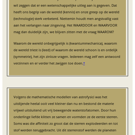
wil zeggen dat er een wetenschappelijke uitleg aan is gegeven. Dat
heeft ons begrip van de wereld (kennis) en onze greep op de wereld
(technologie) sterk verbeterd. Niettemin houdt men angstvallig vast
aan het verlangen naar zingeving. Het WAARDOOR en WAARVOOR
mag dan duidelijk zijn, we blijven zitten met de vraag WAAROM?
Waarom de wereld onbegrijpelijk is (kwantummechanica), waarom
de wereld triest is (leed) of waarom de wereld schoon is en ordelijk
(symmetrie), het zijn zinloze vragen. Iedereen mag zelf een antwoord
verzinnen en er verder het zwijgen toe doen.
*
Volgens de mathematische modellen van astrofysici was het
uitdijende heelal ooit veel kleiner dan nu en bestond de materie
vrijwel uitsluitend uit vrij bewegende waterstofatomen. Door hun
onderlinge liefde klitten ze samen en vormden ze de eerste sterren.
Soms was die affiniteit zo groot dat de sterren explodeerden en tot
stof werden teruggebracht. Uit dit sterrenstof werden de planeten