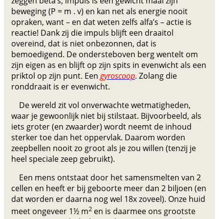
zeggen beta’s, impuls is een gewicht maal zijn
beweging (P = m . v) en kan net als energie nooit
opraken, want – en dat weten zelfs alfa’s – actie is
reactie! Dank zij die impuls blijft een draaitol
overeind, dat is niet onbezonnen, dat is
bemoedigend. De ondersteboven berg wentelt om
zijn eigen as en blijft op zijn spits in evenwicht als een
priktol op zijn punt. Een
gyroscoop
. Zolang die
ronddraait is er evenwicht.
De wereld zit vol onverwachte wetmatigheden,
waar je gewoonlijk niet bij stilstaat. Bijvoorbeeld, als
iets groter (en zwaarder) wordt neemt de inhoud
sterker toe dan het oppervlak. Daarom worden
zeepbellen nooit zo groot als je zou willen (tenzij je
heel speciale zeep gebruikt).
Een mens ontstaat door het samensmelten van 2
cellen en heeft er bij geboorte meer dan 2 biljoen (en
dat worden er daarna nog wel 18x zoveel). Onze huid
2
meet ongeveer 1½ m
en is daarmee ons grootste