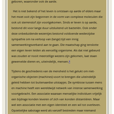
geboren, waaronder ook de aarde.
Het is niet bekend of het leven is ontstaan op aarde of elders maar
het moet ooit zijn begonnen in de vorm van complexe moleculen die
ook uit sterrenstof zijn voortgekomen. Sinds er leven is op aarde,
bestond dit voor lange duur uitsluitend uit bacteriën. Ook onder
deze onbeduidende wezentjes bestond voldoende wederzijdse
sympathie om na verloop van (lange) tijd een innig
samenwerkingsverband aan te gaan. Die maatschap ging tenslotte
een eigen leven leiden als eencellig organisme. Als dat niet gebeurd
was zouden er nooit meercellige wezens zijn gekomen, laat staan
gewervelde dieren en, uiteindelijk, mensen.
*
Tijdens de geschiedenis van de mensheid is het gelukt om niet-
organische objecten (machines) voort te brengen die uiteindelijk
geleid hebben tot buitenaardse uitstapjes. De symbiose tussen mens
en machine heeft een wereldwijd netwerk van intense samenwerking
voortgebracht. Een associatie waaraan menselijke individuen vrijelijk
een bijdrage konden leveren of zich van konden distantiëren. Maar
wel een associatie met een eigen identiteit en een wil tot overleven.
Opzettelijke sabotage werd als vanzelf bestreden maar niemand