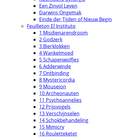
Een Zinvol Leven
Darwins Ongemak
Einde der Tijden of Nieuw Begin
Feuilleton El Instituto
1 Misdienarendroom
2 Godzerk
3 Bierklokken
4 Wankelmoed
5 Schapenwolfjes
6 Adderwinde
7 Ontbinding
8 Mystericordia
9 Mouseion
10 Archeonauten
11 Psychoannelies
12 Prijsvogels
13 Verschijnselen
14 Schokbehandeling
15 Mimicry
16 Rouletteketet